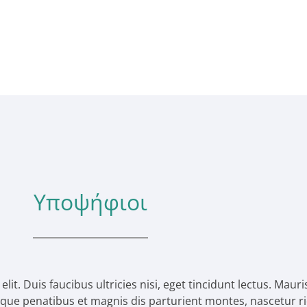
Υποψήφιοι
it. Duis faucibus ultricies nisi, eget tincidunt lectus. Mau
que penatibus et magnis dis parturient montes, nascetur r