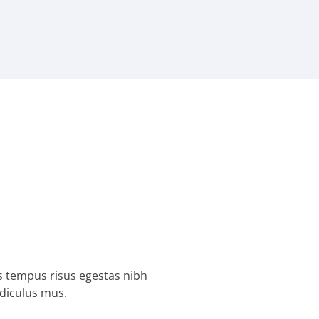
ris tempus risus egestas nibh
idiculus mus.