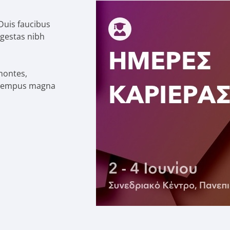
 Duis faucibus
egestas nibh
montes,
id tempus magna