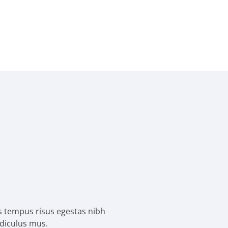
ris tempus risus egestas nibh
idiculus mus.