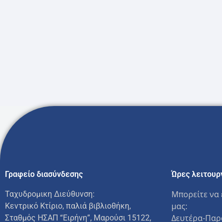
Γραφείο διασύνδεσης
Ώρες λειτουρ
Μπορείτε να 
Ταχυδρομικη Διεύθυνση:
μας:
Κεντρικό Κτίριο, παλιά βιβλιοθήκη,
Δευτέρα-Παρ
Σταθμός ΗΣΑΠ “Ειρήνη”, Μαρούσι 15122,