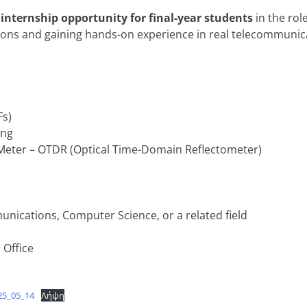
n
internship opportunity for final-year students
in the rol
ations and gaining hands-on experience in real telecommunic
Fs)
ing
eter – OTDR (Optical Time-Domain Reflectometer)
munications, Computer Science, or a related field
 Office
25_05_14
Λήψη