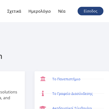
Σχετικά
Ημερολόγιο
Νέα
Είσοδος
n
Το Πανεπιστήμιο
 solutions
Το Γραφείο Διασύνδεσης
a, and
Ακαδημαϊκοί Σύμβουλοι